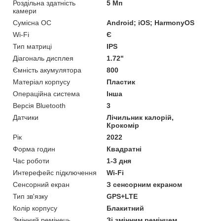
Роздільна здатність
5 Мп
камери
Сумісна ОС
Android; iOS; HarmonyOS
Wi-Fi
Є
Тип матриці
IPS
Діагональ дисплея
1.72"
Ємність акумулятора
800
Матеріал корпусу
Пластик
Операційна система
Інша
Версія Bluetooth
3
Датчики
Лічильник калорій,
Крокомір
Рік
2022
Форма годин
Квадратні
Час роботи
1-3 дня
Интерефейс підключення
Wi-Fi
Сенсорний екран
З сенсорним екраном
Тип зв'язку
GPS+LTE
Колір корпусу
Блакитний
Змінний ремінець
Зі змінним ремінцем