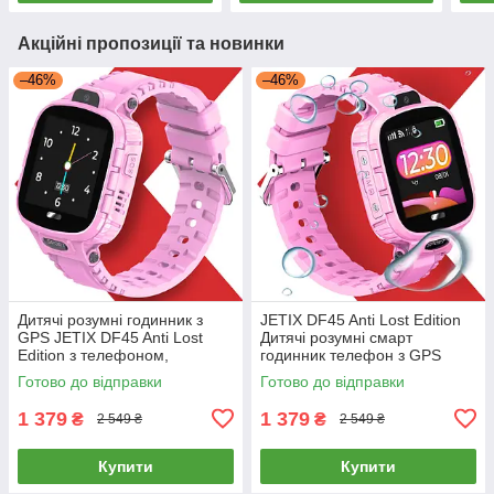
Акційні пропозиції та новинки
–46%
–46%
Дитячі розумні годинник з
JETIX DF45 Anti Lost Edition
GPS JETIX DF45 Anti Lost
Дитячі розумні смарт
Edition з телефоном,
годинник телефон з GPS
камерою і Wi-Fi (Coral)
трекером і камерою
Готово до відправки
Готово до відправки
(Кораловые)
1 379
1 379
₴
₴
2 549 ₴
2 549 ₴
Купити
Купити