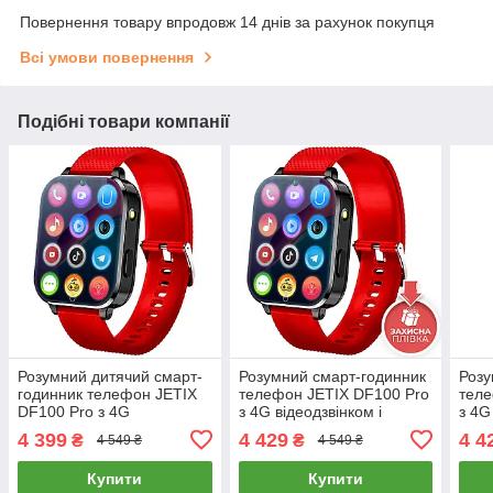
Повернення товару впродовж 14 днів за рахунок покупця
Всі умови повернення
Подібні товари компанії
Розумний дитячий смарт-
Розумний смарт-годинник
Розу
годинник телефон JETIX
телефон JETIX DF100 Pro
теле
DF100 Pro з 4G
з 4G відеодзвінком і
з 4G
відеодзвінком,
вологозахистом IP67
воло
4 399
4 429
4 4
₴
₴
4 549 ₴
4 549 ₴
вібродзвінком і
(Red) + Захисна плівка
(Bla
вологозахистом IP67 —
Купити
Купити
Red