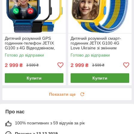
Дитячий розумний GPS
Дитячий розумний смарт-
годинник-телефон JETIX
годинник JETIX G100 4G
G100 з 4G Відеодзвінком,
Love Ukraine зі змінним
Змінними корпусами та
корпусом і ремінцем у
Готово до відправки
Готово до відправки
Вологозахистом — Blue
комплекті
2 999
2 999
₴
₴
3 599 ₴
3 599 ₴
Купити
Купити
Показати ще
Про нас
100% позитивних з 59 відгуків за рік
Працює з 13.12.2019