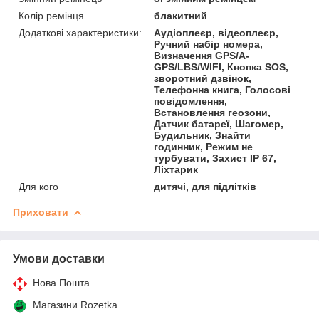
Колір ремінця
блакитний
Додаткові характеристики:
Аудіоплеєр, відеоплеєр,
Ручний набір номера,
Визначення GPS/A-
GPS/LBS/WIFI, Кнопка SOS,
зворотний дзвінок,
Телефонна книга, Голосові
повідомлення,
Встановлення геозони,
Датчик батареї, Шагомер,
Будильник, Знайти
годинник, Режим не
турбувати, Захист IP 67,
Ліхтарик
Для кого
дитячі, для підлітків
Приховати
Умови доставки
Нова Пошта
Магазини Rozetka