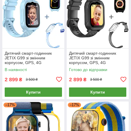
Дитячий смарт-годинник
Дитячий смарт-годинник
JETIX G99 зі змінним
JETIX G99 зі змінним
корпусом, GPS, 4G
корпусом, GPS, 4G
Відеодзвінком і
Відеодзвінком і
В наявності
Готово до відправки
вологозахистом (Blue)
вологозахистом (Black)
2 899
2 899
₴
₴
3 500 ₴
3 500 ₴
Купити
Купити
–17%
–17%