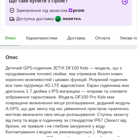
Що таке купити з Пром?
Замовлення під захистом
Доступна доставка
Опис
Характеристики
Доставка
Оплата
Умови п
Опис
Дитячий GPS-годинник JETIX DF100 Kids — модель, що є
продовженням топової лінійки, яка отримала безліч нових
корисних можливостей і цікавих функцій. Розумний годинник
все-таки підтримує 4G LTE відеозв'язок. Екран годинника має
діагональ 1.7 дюйма з IPS-матрицею — яскраве та соковите
зображення гарантоване. Модель DF100 Pro Kids має
покращене визначення місця розташування, доданий модуль
A-GPS, що дає змогу під час увімкнення пристрою практично
миттєво визначити своє місце розташування. Ступінь захисту
від пилу та води в годиннику за стандартом IP67 (Захист від
бризок, не тривале і не глибоке занурення у воду.
Контактування з водою не рекомендується.). Модель