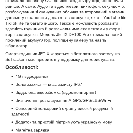
отримала оновлену ОС, до якої входять функції, які не були
раніше. А саме: Аудіо та відеоплеєри, диктофон, секундомір,
розблокування зі сканування обличчя та вторований магазин
дає змогу встановити додаткові застосунки, як-от: YouTube lite,
TikTok lite та багато іншого. Також є можливість розбавити
здатність годинника й розважальними елементами у формі
ігор і застосунків. Модель JETIX DF100 Pro отримала новий
посилений акумулятор, поліпшену камеру та навіть
вібромотор.
Смарт-годинник JETIX керується з безплатного застосунка
SeTracker і має пріоритетну підтримку для користувачів.
Особливості:
4G і відеодзвінок
Вологозахист — клас захисту IP67
Віддалена відеозйомка (відеомоніторинг)
Визначення розташування A-GPS/GPS/LBS/Wi-Fi
Сенсорний кольоровий екран у високій роздільній
здатності
Додаток та пристрій підтримують українську мову
Магнітна зарядка