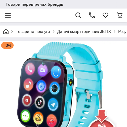
Товари перевірених брендів
Товари та послуги
Дитячі смарт годинник JETIX
Розу
–3%