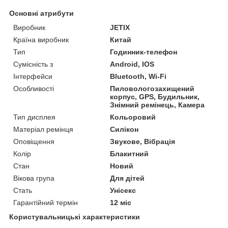
Основні атрибути
Виробник
JETIX
Країна виробник
Китай
Тип
Годинник-телефон
Сумісність з
Android, IOS
Інтерфейси
Bluetooth, Wi-Fi
Особливості
Пиловологозахищений
корпус, GPS, Будильник,
Знімний ремінець, Камера
Тип дисплея
Кольоровий
Матеріал ремінця
Силікон
Оповіщення
Звукове, Вібрація
Колір
Блакитний
Стан
Новий
Вікова група
Для дітей
Стать
Унісекс
Гарантійний термін
12 міс
Користувальницькі характеристики