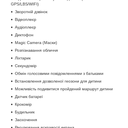
GPS/LBS/WIFI)
Зворотній дзвінок
Відеоплеєр
Аудіоплеєр
Диктофон
Magic Camera (Маски)
Розпізнавання обличчя
Ліхтарик
Секундомір
Обмін голосовими повідомленнями з батьками
Встановлення дозволеної геозони для дитини
Можливість подивитися пройдений маршрут дитини
Датчик батареї
Крокомір
Будильник
Заохочення
Регулювання яскравості екрана