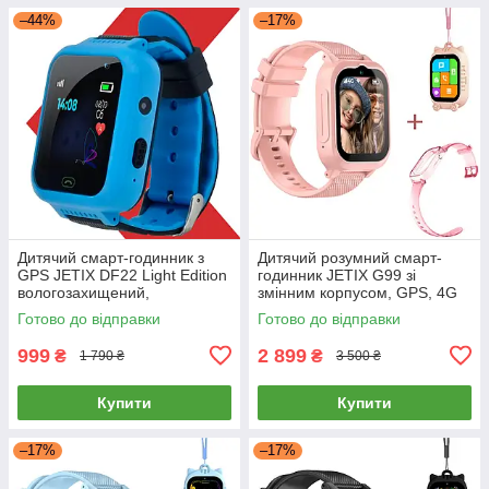
–44%
–17%
Дитячий смарт-годинник з
Дитячий розумний смарт-
GPS JETIX DF22 Light Edition
годинник JETIX G99 зі
вологозахищений,
змінним корпусом, GPS, 4G
оригінальний з телефоном і
Відеодзвінком і
Готово до відправки
Готово до відправки
камерою (Blue)
вологозахистом (Pink)
999
2 899
₴
₴
1 790 ₴
3 500 ₴
Купити
Купити
–17%
–17%