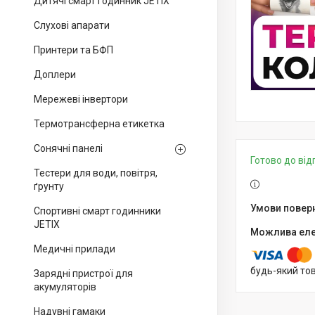
Дитячі смарт годинник JETIX
Слухові апарати
Принтери та БФП
Доплери
Мережеві інвертори
Термотрансферна етикетка
Сонячні панелі
Готово до ві
Тестери для води, повітря,
ґрунту
Спортивні смарт годинники
JETIX
Медичні прилади
будь-який то
Зарядні пристрої для
акумуляторів
Надувні гамаки