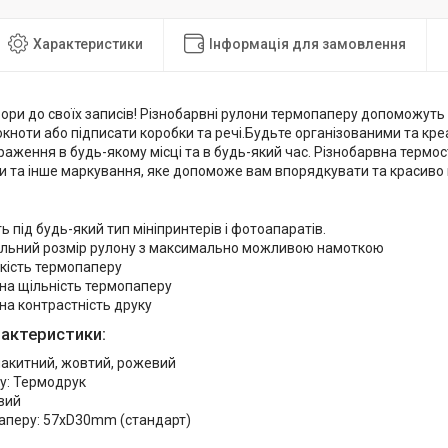
Характеристики
Інформація для замовлення
ри до своїх записів! Різнобарвні рулони термопаперу допоможуть 
кноти або підписати коробки та речі.Будьте організованими та кр
аження в будь-якому місці та в будь-який час. Різнобарвна термос
ти та інше маркування, яке допоможе вам впорядкувати та красиво 
ь під будь-який тип мініпринтерів і фотоапаратів.
альний розмір рулону з максимально можливою намоткою
кість термопаперу
на щільність термопаперу
а контрастність друку
рактеристики:
лакитний, жовтий, рожевий
у: Термодрук
вий
паперу: 57xD30mm (стандарт)