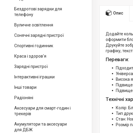
Бездротові зарядки для
Опис
телефону
Вуличне освітлення
Додайте кольо
Сонячні зарядні пристрої
оформити бло
Друкуйте зобр
Спортивні годинник
графіку, текс
Краса і здоров'я
Переваги:
Зарядні пристрої
Підходит
Універс
Інтерактивні іграшки
Висока я
Підвище
Інші товари
Підвищен
Радіоняні
Технічні ха
Колір: Б
Аксесуари для смарт-годин і
Тип друк
трекерів
Стан: Но
Акумулятори та аксесуари
Розмір 
для ДБЖ